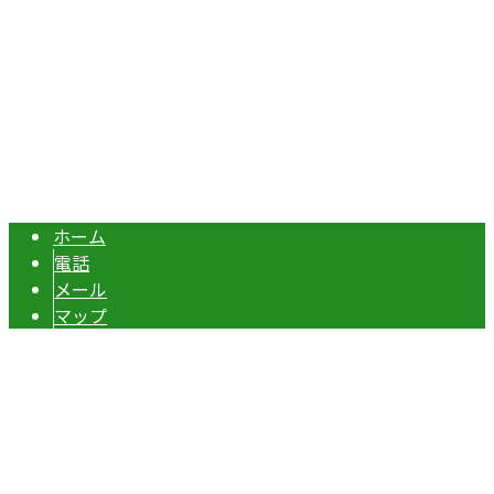
エクステリア・外構工事は埼玉県本庄市の『株式会社ディー
Copyright © 伊勢崎市や深谷市・本庄市などで外構工事なら株式会社ディ
ーエスグランドへ. All rights reserved.
ホーム
電話
メール
マップ