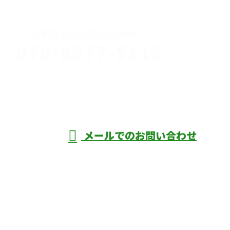
お電話でのお問い合わせ
070-8977-5118
伊勢崎市や
深谷市・本
年中無休
メールでのお問い合わせ
庄市などで外構工事なら株式会社ディーエ
スグランドへ
ホーム
業務案内