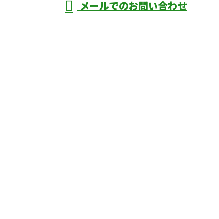
メールでのお問い合わせ
庄市などで外構工事なら株式会社ディーエ
スグランドへ
ホーム
業務案内
口コミ
よくあるご質問
施工実績
ブログ
施工の様子
会社概要
サイトマップ
採用情報
お問い合わせ