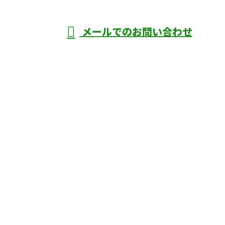
メールでのお問い合わせ
庄市などで外構工事なら株式会社ディーエ
スグランドへ
ホーム
業務案内
口コミ
よくあるご質問
施工実績
ブログ
施工の様子
会社概要
サイトマップ
採用情報