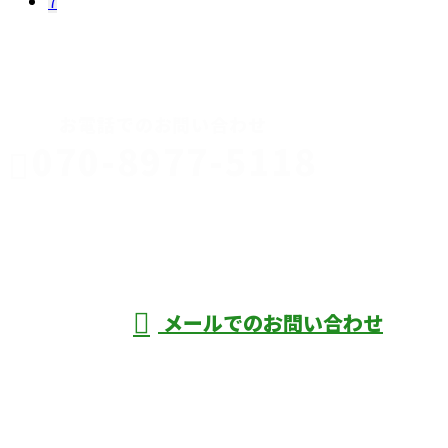
7
CONTACT
お電話でのお問い合わせ
070-8977-5118
伊勢崎市や
深谷市・本
年中無休
メールでのお問い合わせ
庄市などで外構工事なら株式会社ディーエ
スグランドへ