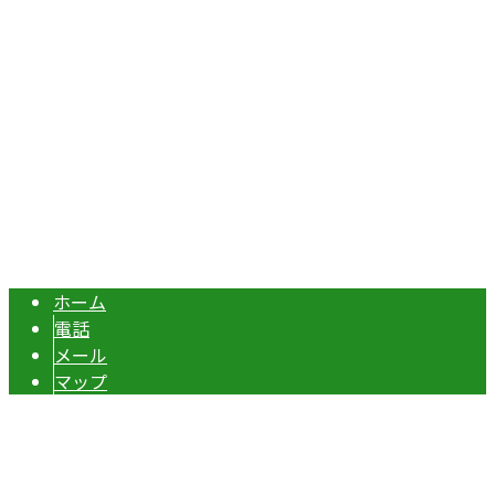
Googleマップで確認する
TEL：070-8977-5118 / FAX：0495-37-0325
エクステリア・外構工事は埼玉県本庄市の『株式会社ディー
Copyright © 伊勢崎市や深谷市・本庄市などで外構工事なら株式会社ディ
ーエスグランドへ. All rights reserved.
ホーム
電話
メール
マップ