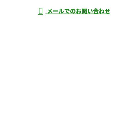
メールでのお問い合わせ
庄市などで外構工事なら株式会社ディーエ
スグランドへ
ホーム
業務案内
口コミ
よくあるご質問
施工実績
ブログ
施工の様子
会社概要
サイトマップ
採用情報
お問い合わせ