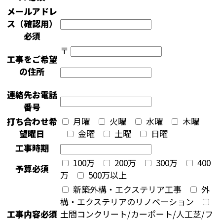
メールアドレ
ス（確認用）
必須
〒
工事をご希望
の住所
連絡先お電話
番号
打ち合わせ希
月曜
火曜
水曜
木曜
望曜日
金曜
土曜
日曜
工事時期
100万
200万
300万
400
予算
必須
万
500万以上
新築外構・エクステリア工事
外
構・エクステリアのリノベーション
工事内容
必須
土間コンクリート/カーポート/人工芝/フ