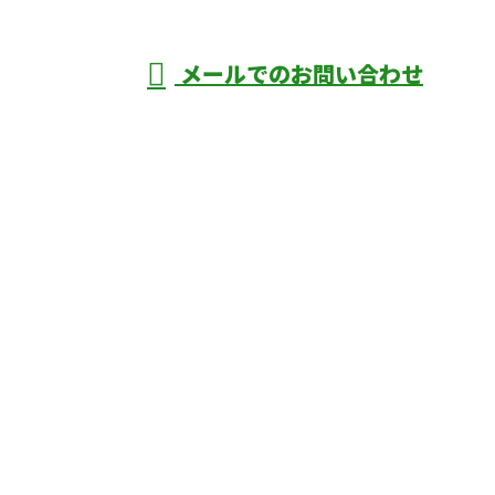
年中無休
メールでのお問い合わせ
庄市などで外構工事なら株式会社ディーエ
スグランドへ
ホーム
業務案内
口コミ
よくあるご質問
施工実績
ブログ
施工の様子
会社概要
サイトマップ
採用情報