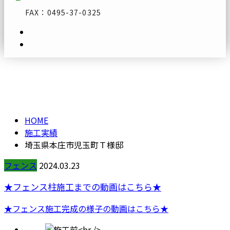
FAX：0495-37-0325
施工実績
メールフォーム
HOME
施工実績
埼玉県本庄市児玉町Ｔ様邸
フェンス
2024.03.23
★フ
ェンス柱施工までの動画はこちら★
★フェンス施工完成の様子の動画はこちら★