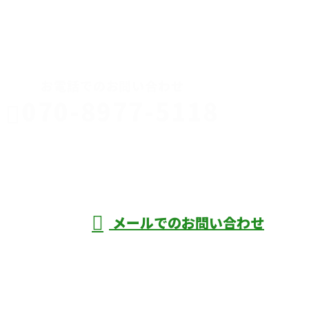
CONTACT
お電話でのお問い合わせ
070-8977-5118
伊勢崎市や
深谷市・本
年中無休
メールでのお問い合わせ
庄市などで外構工事なら株式会社ディーエ
スグランドへ