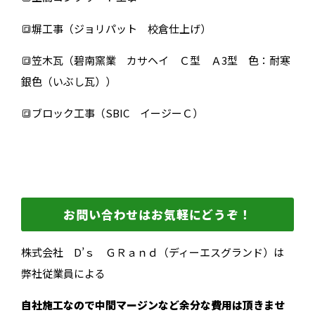
🔳塀工事（ジョリパット 校倉仕上げ）
🔳笠木瓦（碧南窯業 カサヘイ Ｃ型 Ａ3型 色：耐寒
銀色（いぶし瓦））
🔳ブロック工事（SBIC イージーＣ）
お問い合わせはお気軽にどうぞ！
株式会社 D’ｓ ＧＲａｎｄ（ディーエスグランド）は
弊社従業員による
自社施工なので中間マージンなど余分な費用は頂きませ