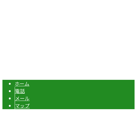
Googleマップで確認する
TEL：070-8977-5118 / FAX：0495-37-0325
エクステリア・外構工事は埼玉県本庄市の『株式会社ディー
Copyright © 伊勢崎市や深谷市・本庄市などで外構工事なら株式会社ディ
ーエスグランドへ. All rights reserved.
ホーム
電話
メール
マップ