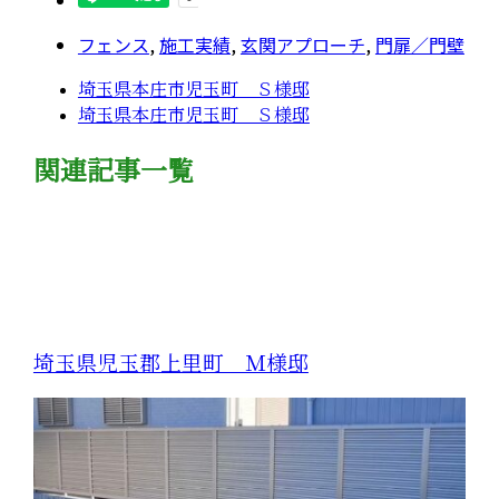
フェンス
,
施工実績
,
玄関アプローチ
,
門扉／門壁
埼玉県本庄市児玉町 Ｓ様邸
埼玉県本庄市児玉町 Ｓ様邸
関連記事一覧
埼玉県児玉郡上里町 Ｍ様邸