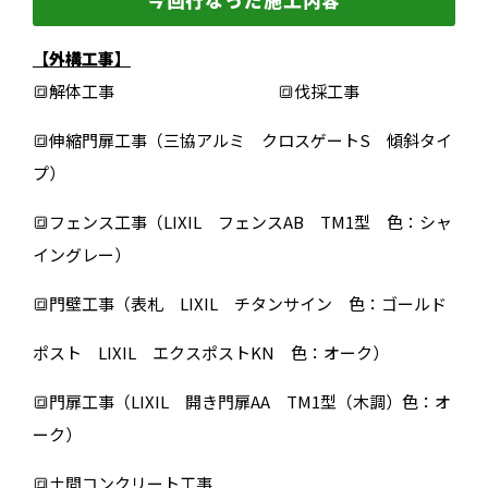
今回行なった施工内容
【外構工事】
🔳解体工事 🔳伐採工事
🔳伸縮門扉工事（三協アルミ クロスゲートS 傾斜タイ
プ）
🔳フェンス工事（LIXIL フェンスAB TM1型 色：シャ
イングレー）
🔳門壁工事（表札 LIXIL チタンサイン 色：ゴールド
ポスト LIXIL エクスポストKN 色：オーク）
🔳門扉工事（LIXIL 開き門扉AA TM1型（木調）色：オ
ーク）
🔳土間コンクリート工事