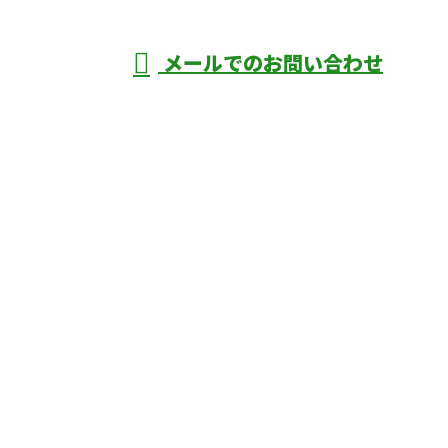
メールでのお問い合わせ
庄市などで外構工事なら株式会社ディーエ
スグランドへ
ホーム
業務案内
口コミ
よくあるご質問
施工実績
ブログ
施工の様子
会社概要
サイトマップ
採用情報