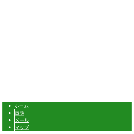
〒367-0211
埼玉県本庄市児玉町吉田林301
Googleマップで確認する
TEL：070-8977-5118 / FAX：0495-37-0325
エクステリア・外構工事は埼玉県本庄市の『株式会社ディー
Copyright © 伊勢崎市や深谷市・本庄市などで外構工事なら株式会社ディ
ーエスグランドへ. All rights reserved.
ホーム
電話
メール
マップ