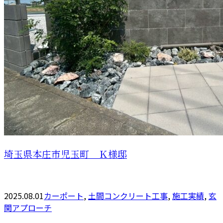
埼玉県本庄市児玉町 Ｋ様邸
2025.08.01
カーポート
,
土間コンクリート工事
,
施工実績
,
玄
関アプローチ