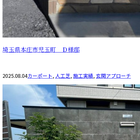
埼玉県本庄市児玉町 Ｄ様邸
2025.08.04
カーポート
,
人工芝
,
施工実績
,
玄関アプローチ