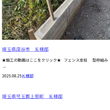
埼玉県深谷市 Ｋ様邸
★施工の動画はここをクリック★ フェンス支柱 型枠組み
...
2025.08.25
Ｋ様邸
埼玉県児玉郡上里町 Ｋ様邸