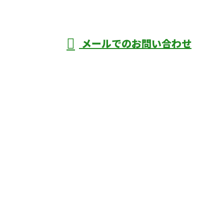
年中無休
メールでのお問い合わせ
庄市などで外構工事なら株式会社ディーエ
スグランドへ
ホーム
業務案内
口コミ
よくあるご質問
施工実績
ブログ
施工の様子
会社概要
サイトマップ