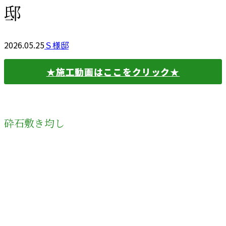
邸
2026.05.25
Ｓ様邸
★施工動画はここをクリック★
砕石敷き均し