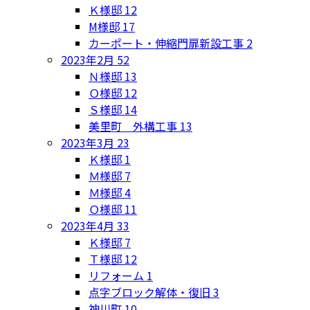
Ｋ様邸
12
M様邸
17
カーポート・伸縮門扉新設工事
2
2023年2月
52
Ｎ様邸
13
Ｏ様邸
12
Ｓ様邸
14
美里町 外構工事
13
2023年3月
23
Ｋ様邸
1
Ｍ様邸
7
Ｍ様邸
4
Ｏ様邸
11
2023年4月
33
Ｋ様邸
7
Ｔ様邸
12
リフォーム
1
点字ブロック解体・復旧
3
神川町
10