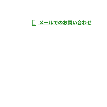
年中無休
メールでのお問い合わせ
庄市などで外構工事なら株式会社ディーエ
スグランドへ
ホーム
業務案内
口コミ
よくあるご質問
施工実績
ブログ
施工の様子
会社概要