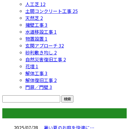
人工芝
12
土間コンクリート工事
25
天然芝
2
擁壁工事
3
水道移設工事
1
物置設置
1
玄関アプローチ
32
砂利敷き均し
2
自然災害復旧工事
2
花壇
1
解体工事
3
解体復旧工事
2
門扉／門壁
3
コラム
2025/07/28
暑い夏のお庭を快適に…