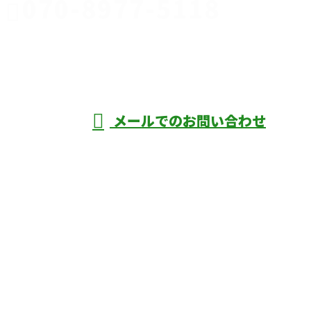
070-8977-5118
伊勢崎市や
深谷市・本
年中無休
メールでのお問い合わせ
庄市などで外構工事なら株式会社ディーエ
スグランドへ
ホーム
業務案内
口コミ
よくあるご質問
施工実績