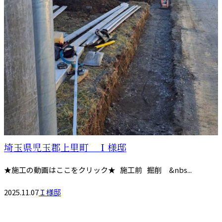
埼玉県児玉郡上里町 Ｉ様邸
★施工の動画はここをクリック★ 施工前 掘削 &nbs...
2025.11.07
Ｉ様邸