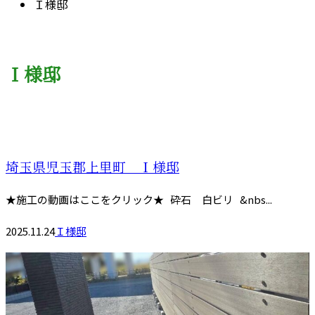
Ｉ様邸
Ｉ様邸
埼玉県児玉郡上里町 Ｉ様邸
★施工の動画はここをクリック★ 砕石 白ビリ &nbs...
2025.11.24
Ｉ様邸