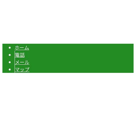
エクステリア・外構工事は埼玉県本庄市の『株式会社ディー
Copyright © 伊勢崎市や深谷市・本庄市などで外構工事なら株式会社ディ
ーエスグランドへ. All rights reserved.
ホーム
電話
メール
マップ