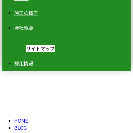
施工の様子
会社概要
サイトマップ
採用情報
Ｉ様邸
%EF%BD%89%E6%A7%98%E9%82%B8
HOME
BLOG