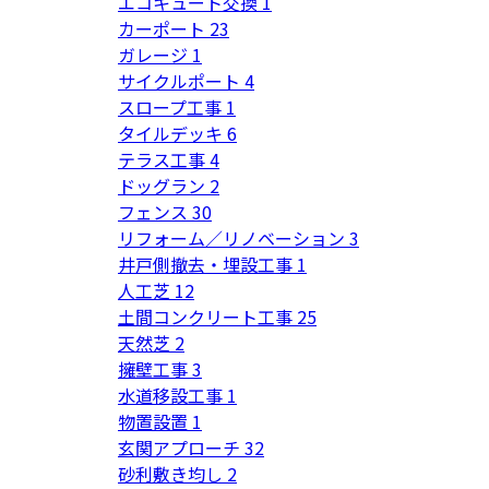
エコキュート交換
1
カーポート
23
ガレージ
1
サイクルポート
4
スロープ工事
1
タイルデッキ
6
テラス工事
4
ドッグラン
2
フェンス
30
リフォーム／リノベーション
3
井戸側撤去・埋設工事
1
人工芝
12
土間コンクリート工事
25
天然芝
2
擁壁工事
3
水道移設工事
1
物置設置
1
玄関アプローチ
32
砂利敷き均し
2