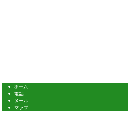
Googleマップで確認する
TEL：070-8977-5118 / FAX：0495-37-0325
エクステリア・外構工事は埼玉県本庄市の『株式会社ディー
Copyright © 伊勢崎市や深谷市・本庄市などで外構工事なら株式会社ディ
ーエスグランドへ. All rights reserved.
ホーム
電話
メール
マップ