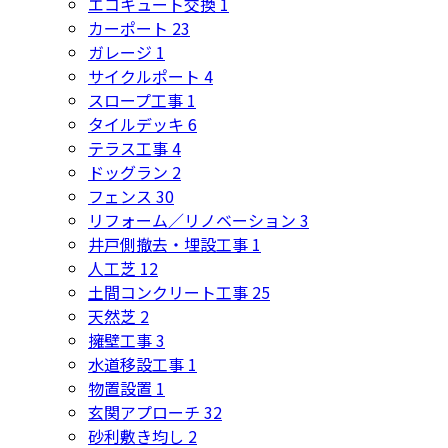
エコキュート交換
1
カーポート
23
ガレージ
1
サイクルポート
4
スロープ工事
1
タイルデッキ
6
テラス工事
4
ドッグラン
2
フェンス
30
リフォーム／リノベーション
3
井戸側撤去・埋設工事
1
人工芝
12
土間コンクリート工事
25
天然芝
2
擁壁工事
3
水道移設工事
1
物置設置
1
玄関アプローチ
32
砂利敷き均し
2