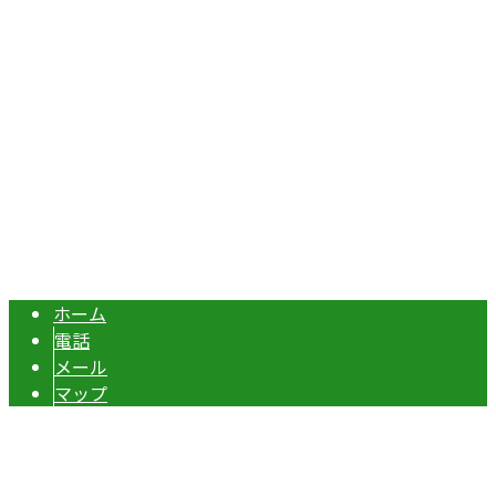
Googleマップで確認する
TEL：070-8977-5118 / FAX：0495-37-0325
エクステリア・外構工事は埼玉県本庄市の『株式会社ディー
Copyright © 伊勢崎市や深谷市・本庄市などで外構工事なら株式会社ディ
ーエスグランドへ. All rights reserved.
ホーム
電話
メール
マップ