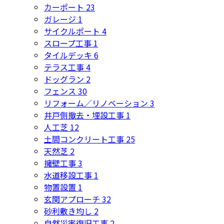
カーポート
23
ガレージ
1
サイクルポート
4
スロープ工事
1
タイルデッキ
6
テラス工事
4
ドッグラン
2
フェンス
30
リフォーム／リノベーション
3
井戸側撤去・埋設工事
1
人工芝
12
土間コンクリート工事
25
天然芝
2
擁壁工事
3
水道移設工事
1
物置設置
1
玄関アプローチ
32
砂利敷き均し
2
自然災害復旧工事
2