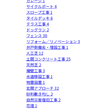
ガレージ
1
サイクルポート
4
スロープ工事
1
タイルデッキ
6
テラス工事
4
ドッグラン
2
フェンス
30
リフォーム／リノベーション
3
井戸側撤去・埋設工事
1
人工芝
12
土間コンクリート工事
25
天然芝
2
擁壁工事
3
水道移設工事
1
物置設置
1
玄関アプローチ
32
砂利敷き均し
2
自然災害復旧工事
2
花壇
1