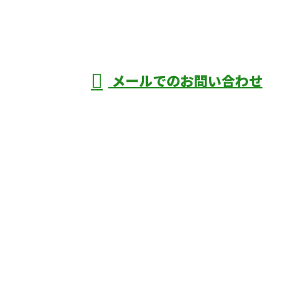
深谷市・本
年中無休
メールでのお問い合わせ
庄市などで外構工事なら株式会社ディーエ
スグランドへ
ホーム
業務案内
口コミ
よくあるご質問
施工実績
ブログ
施工の様子