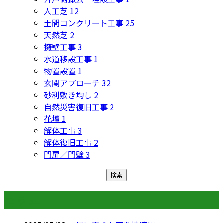
人工芝
12
土間コンクリート工事
25
天然芝
2
擁壁工事
3
水道移設工事
1
物置設置
1
玄関アプローチ
32
砂利敷き均し
2
自然災害復旧工事
2
花壇
1
解体工事
3
解体復旧工事
2
門扉／門壁
3
コラム