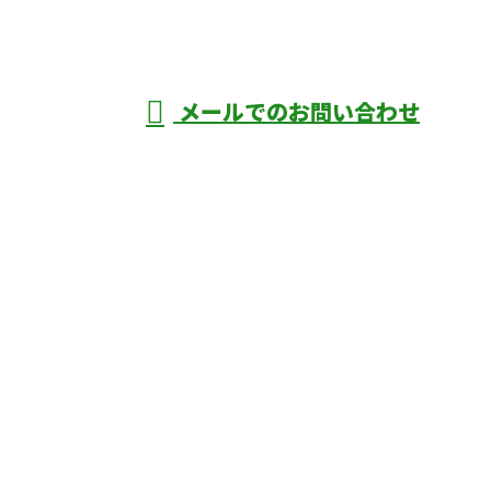
深谷市・本
年中無休
メールでのお問い合わせ
庄市などで外構工事なら株式会社ディーエ
スグランドへ
ホーム
業務案内
口コミ
よくあるご質問
施工実績
ブログ
施工の様子
会社概要