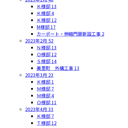
Ｋ様邸
13
Ｋ様邸
4
Ｋ様邸
12
M様邸
17
カーポート・伸縮門扉新設工事
2
2023年2月
52
Ｎ様邸
13
Ｏ様邸
12
Ｓ様邸
14
美里町 外構工事
13
2023年3月
23
Ｋ様邸
1
Ｍ様邸
7
Ｍ様邸
4
Ｏ様邸
11
2023年4月
33
Ｋ様邸
7
Ｔ様邸
12