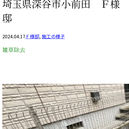
埼玉県深谷市小前田 Ｆ様
邸
2024.04.17
Ｆ様邸
,
施工の様子
雑草除去