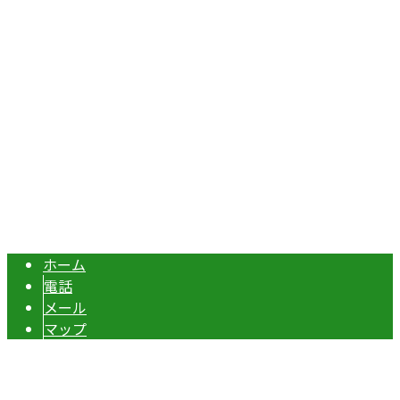
Googleマップで確認する
TEL：070-8977-5118 / FAX：0495-37-0325
エクステリア・外構工事は埼玉県本庄市の『株式会社ディー
Copyright © 伊勢崎市や深谷市・本庄市などで外構工事なら株式会社ディ
ーエスグランドへ. All rights reserved.
ホーム
電話
メール
マップ