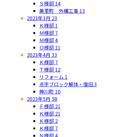
Ｓ様邸
14
美里町 外構工事
13
2023年3月
23
Ｋ様邸
1
Ｍ様邸
7
Ｍ様邸
4
Ｏ様邸
11
2023年4月
33
Ｋ様邸
7
Ｔ様邸
12
リフォーム
1
点字ブロック解体・復旧
3
神川町
10
2023年5月
58
Ｆ様邸
21
Ｋ様邸
21
Ｋ様邸
2
Ｋ様邸
7
Ｎ様邸
4