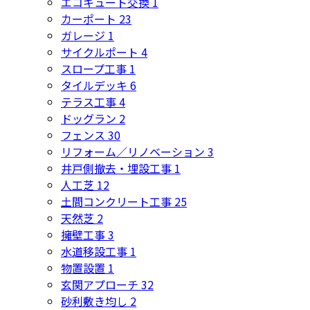
エコキュート交換
1
カーポート
23
ガレージ
1
サイクルポート
4
スロープ工事
1
タイルデッキ
6
テラス工事
4
ドッグラン
2
フェンス
30
リフォーム／リノベーション
3
井戸側撤去・埋設工事
1
人工芝
12
土間コンクリート工事
25
天然芝
2
擁壁工事
3
水道移設工事
1
物置設置
1
玄関アプローチ
32
砂利敷き均し
2