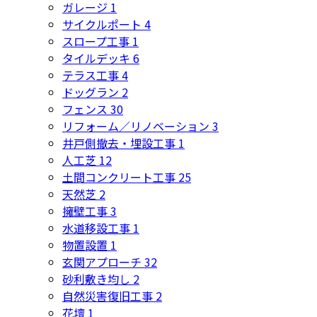
ガレージ
1
サイクルポート
4
スロープ工事
1
タイルデッキ
6
テラス工事
4
ドッグラン
2
フェンス
30
リフォーム／リノベーション
3
井戸側撤去・埋設工事
1
人工芝
12
土間コンクリート工事
25
天然芝
2
擁壁工事
3
水道移設工事
1
物置設置
1
玄関アプローチ
32
砂利敷き均し
2
自然災害復旧工事
2
花壇
1