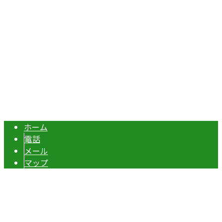
TEL：070-8977-5118 / FAX：0495-37-0325
エクステリア・外構工事は埼玉県本庄市の『株式会社ディー
Copyright © 伊勢崎市や深谷市・本庄市などで外構工事なら株式会社ディ
ーエスグランドへ. All rights reserved.
ホーム
電話
メール
マップ