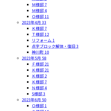
Ｍ様邸
7
Ｍ様邸
4
Ｏ様邸
11
2023年4月
33
Ｋ様邸
7
Ｔ様邸
12
リフォーム
1
点字ブロック解体・復旧
3
神川町
10
2023年5月
58
Ｆ様邸
21
Ｋ様邸
21
Ｋ様邸
2
Ｋ様邸
7
Ｎ様邸
4
S様邸
3
2023年6月
50
Ｏ様邸
1