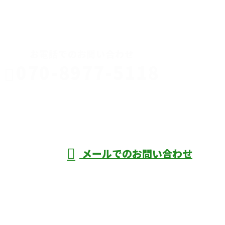
CONTACT
お電話でのお問い合わせ
070-8977-5118
伊勢崎市や
深谷市・本
年中無休
メールでのお問い合わせ
庄市などで外構工事なら株式会社ディーエ
スグランドへ