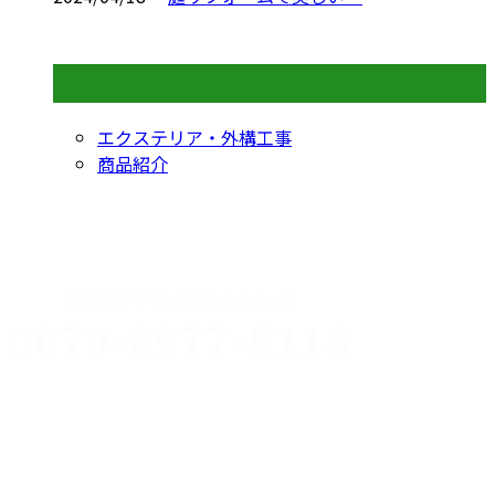
コラムカテゴリ
エクステリア・外構工事
商品紹介
CONTACT
お電話でのお問い合わせ
070-8977-5118
伊勢崎市や
深谷市・本
年中無休