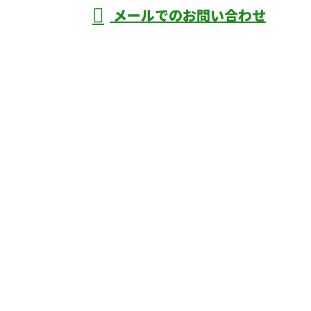
メールでのお問い合わせ
庄市などで外構工事なら株式会社ディーエ
スグランドへ
ホーム
業務案内
口コミ
よくあるご質問
施工実績
ブログ
施工の様子
会社概要
サイトマップ
採用情報
お問い合わせ