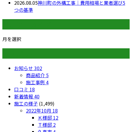
2026.08.05
神川町の外構工事｜費用相場と業者選び5
つの基準
月別アーカイブ
月を選択
カテゴリー
お知らせ
302
商品紹介
5
施工事例
4
口コミ
18
新着情報
40
施工の様子
(1,499)
2022年10月
18
Ｋ様邸
12
Ｔ様邸
2
久喜市
4