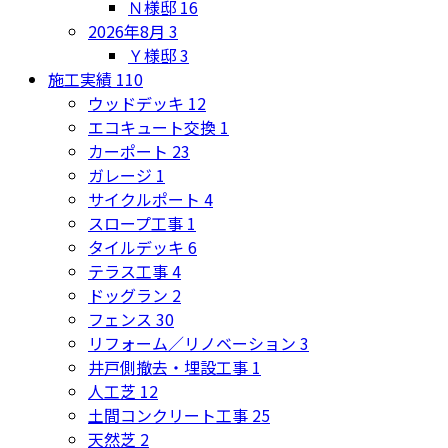
Ｎ様邸
16
2026年8月
3
Ｙ様邸
3
施工実績
110
ウッドデッキ
12
エコキュート交換
1
カーポート
23
ガレージ
1
サイクルポート
4
スロープ工事
1
タイルデッキ
6
テラス工事
4
ドッグラン
2
フェンス
30
リフォーム／リノベーション
3
井戸側撤去・埋設工事
1
人工芝
12
土間コンクリート工事
25
天然芝
2