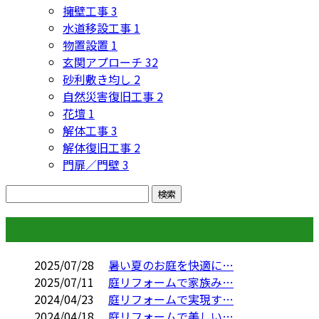
擁壁工事
3
水道移設工事
1
物置設置
1
玄関アプローチ
32
砂利敷き均し
2
自然災害復旧工事
2
花壇
1
解体工事
3
解体復旧工事
2
門扉／門壁
3
コラム
2025/07/28
暑い夏のお庭を快適に…
2025/07/11
庭リフォームで家族み…
2024/04/23
庭リフォームで実現す…
2024/04/18
庭リフォームで美しい…