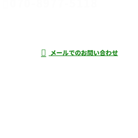
070-8977-5118
伊勢崎市や
深谷市・本
年中無休
メールでのお問い合わせ
庄市などで外構工事なら株式会社ディーエ
スグランドへ
ホーム
業務案内
口コミ
よくあるご質問
施工実績