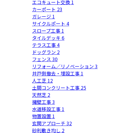
エコキュート交換
1
カーポート
23
ガレージ
1
サイクルポート
4
スロープ工事
1
タイルデッキ
6
テラス工事
4
ドッグラン
2
フェンス
30
リフォーム／リノベーション
3
井戸側撤去・埋設工事
1
人工芝
12
土間コンクリート工事
25
天然芝
2
擁壁工事
3
水道移設工事
1
物置設置
1
玄関アプローチ
32
砂利敷き均し
2