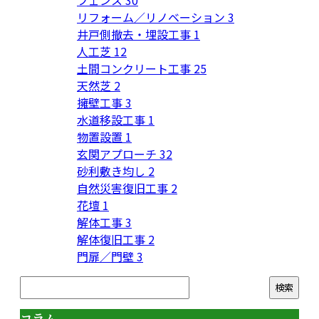
リフォーム／リノベーション
3
井戸側撤去・埋設工事
1
人工芝
12
土間コンクリート工事
25
天然芝
2
擁壁工事
3
水道移設工事
1
物置設置
1
玄関アプローチ
32
砂利敷き均し
2
自然災害復旧工事
2
花壇
1
解体工事
3
解体復旧工事
2
門扉／門壁
3