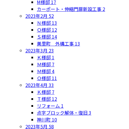
M様邸
17
カーポート・伸縮門扉新設工事
2
2023年2月
52
Ｎ様邸
13
Ｏ様邸
12
Ｓ様邸
14
美里町 外構工事
13
2023年3月
23
Ｋ様邸
1
Ｍ様邸
7
Ｍ様邸
4
Ｏ様邸
11
2023年4月
33
Ｋ様邸
7
Ｔ様邸
12
リフォーム
1
点字ブロック解体・復旧
3
神川町
10
2023年5月
58