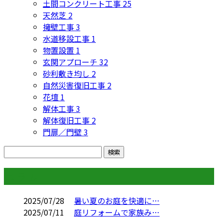
土間コンクリート工事
25
天然芝
2
擁壁工事
3
水道移設工事
1
物置設置
1
玄関アプローチ
32
砂利敷き均し
2
自然災害復旧工事
2
花壇
1
解体工事
3
解体復旧工事
2
門扉／門壁
3
コラム
2025/07/28
暑い夏のお庭を快適に…
2025/07/11
庭リフォームで家族み…