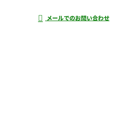
メールでのお問い合わせ
庄市などで外構工事なら株式会社ディーエ
スグランドへ
ホーム
業務案内
口コミ
よくあるご質問
施工実績
ブログ
施工の様子
会社概要
サイトマップ
採用情報