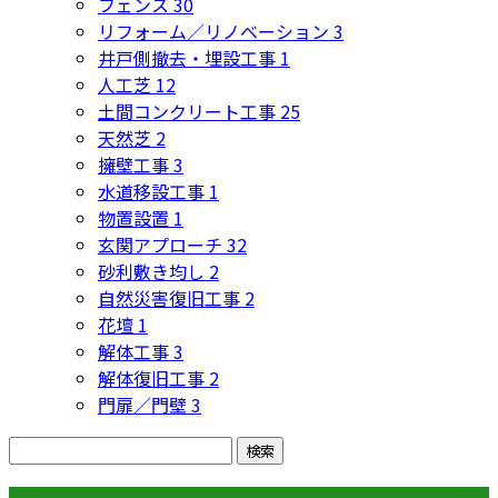
フェンス
30
リフォーム／リノベーション
3
井戸側撤去・埋設工事
1
人工芝
12
土間コンクリート工事
25
天然芝
2
擁壁工事
3
水道移設工事
1
物置設置
1
玄関アプローチ
32
砂利敷き均し
2
自然災害復旧工事
2
花壇
1
解体工事
3
解体復旧工事
2
門扉／門壁
3