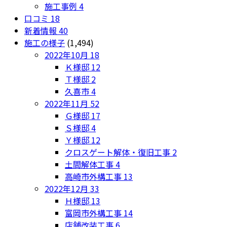
施工事例
4
口コミ
18
新着情報
40
施工の様子
(1,494)
2022年10月
18
Ｋ様邸
12
Ｔ様邸
2
久喜市
4
2022年11月
52
Ｇ様邸
17
Ｓ様邸
4
Ｙ様邸
12
クロスゲート解体・復旧工事
2
土間解体工事
4
高崎市外構工事
13
2022年12月
33
Ｈ様邸
13
富岡市外構工事
14
店舗改装工事
6