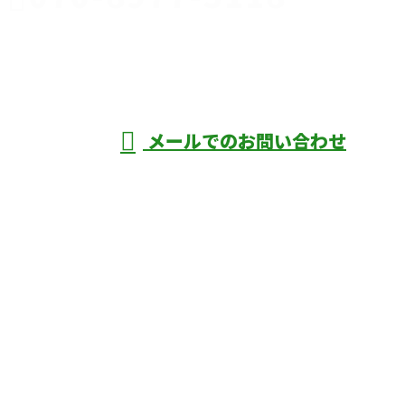
伊勢崎市や
深谷市・本
年中無休
メールでのお問い合わせ
庄市などで外構工事なら株式会社ディーエ
スグランドへ
ホーム
業務案内
口コミ
よくあるご質問
施工実績
ブログ