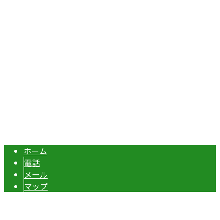
Googleマップで確認する
TEL：070-8977-5118 / FAX：0495-37-0325
エクステリア・外構工事は埼玉県本庄市の『株式会社ディー
Copyright © 伊勢崎市や深谷市・本庄市などで外構工事なら株式会社ディ
ーエスグランドへ. All rights reserved.
ホーム
電話
メール
マップ