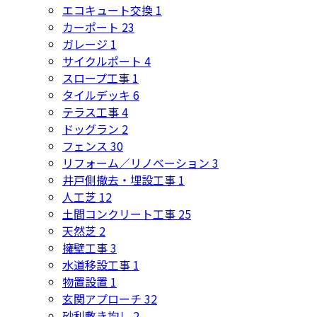
エコキュート交換
1
カーポート
23
ガレージ
1
サイクルポート
4
スロープ工事
1
タイルデッキ
6
テラス工事
4
ドッグラン
2
フェンス
30
リフォーム／リノベーション
3
井戸側撤去・埋設工事
1
人工芝
12
土間コンクリート工事
25
天然芝
2
擁壁工事
3
水道移設工事
1
物置設置
1
玄関アプローチ
32
砂利敷き均し
2