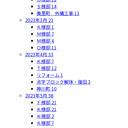
Ｓ様邸
14
美里町 外構工事
13
2023年3月
23
Ｋ様邸
1
Ｍ様邸
7
Ｍ様邸
4
Ｏ様邸
11
2023年4月
33
Ｋ様邸
7
Ｔ様邸
12
リフォーム
1
点字ブロック解体・復旧
3
神川町
10
2023年5月
58
Ｆ様邸
21
Ｋ様邸
21
Ｋ様邸
2
Ｋ様邸
7