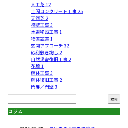
人工芝
12
土間コンクリート工事
25
天然芝
2
擁壁工事
3
水道移設工事
1
物置設置
1
玄関アプローチ
32
砂利敷き均し
2
自然災害復旧工事
2
花壇
1
解体工事
3
解体復旧工事
2
門扉／門壁
3
コラム