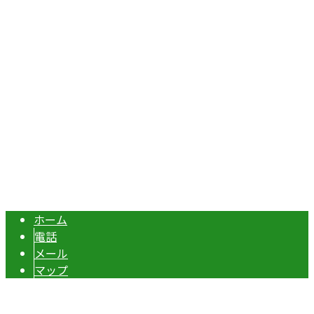
埼玉県本庄市児玉町吉田林301
Googleマップで確認する
TEL：070-8977-5118 / FAX：0495-37-0325
エクステリア・外構工事は埼玉県本庄市の『株式会社ディー
Copyright © 伊勢崎市や深谷市・本庄市などで外構工事なら株式会社ディ
ーエスグランドへ. All rights reserved.
ホーム
電話
メール
マップ