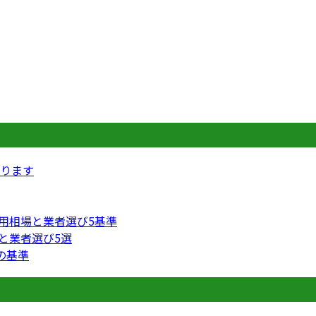
ります
費用相場と業者選び5基準
円と業者選び5選
の基準