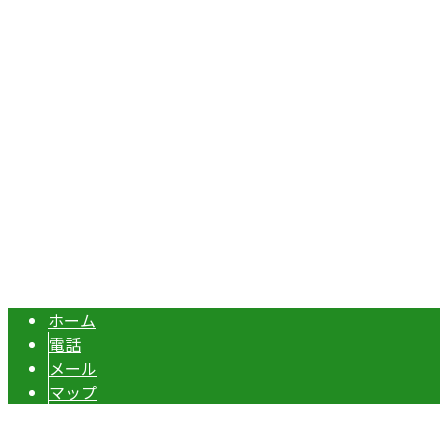
埼玉県本庄市児玉町吉田林301
Googleマップで確認する
TEL：070-8977-5118 / FAX：0495-37-0325
エクステリア・外構工事は埼玉県本庄市の『株式会社ディー
Copyright © 伊勢崎市や深谷市・本庄市などで外構工事なら株式会社ディ
ーエスグランドへ. All rights reserved.
ホーム
電話
メール
マップ