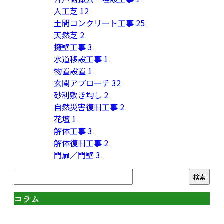
人工芝
12
土間コンクリート工事
25
天然芝
2
擁壁工事
3
水道移設工事
1
物置設置
1
玄関アプローチ
32
砂利敷き均し
2
自然災害復旧工事
2
花壇
1
解体工事
3
解体復旧工事
2
門扉／門壁
3
コラム