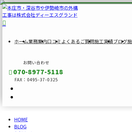
BLOG
ブ
ロ
ホーム
業務案内
口コミ
よくあるご質問
施工実績
ブログ
施
グ
お問い合わせ
070-8977-5118
FAX：0495-37-0325
HOME
メールフォーム
BLOG