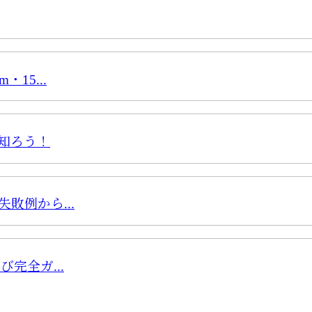
15...
知ろう！
敗例から...
完全ガ...