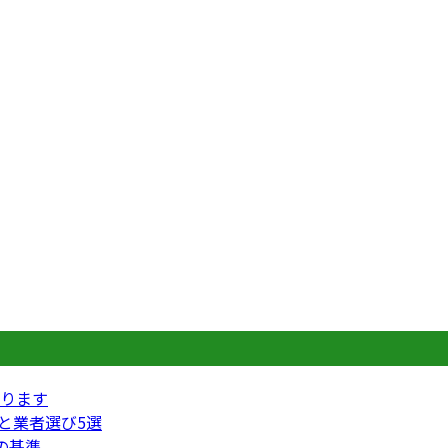
ります
円と業者選び5選
の基準