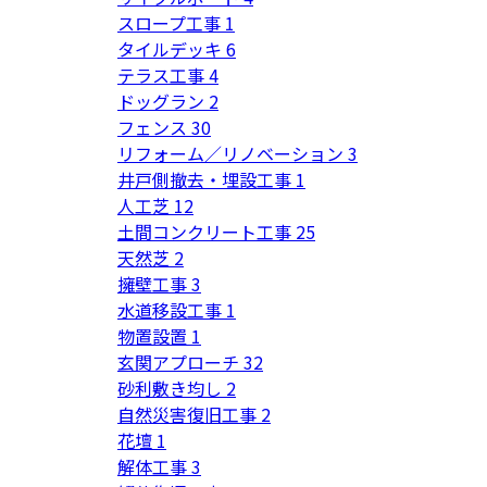
スロープ工事
1
タイルデッキ
6
テラス工事
4
ドッグラン
2
フェンス
30
リフォーム／リノベーション
3
井戸側撤去・埋設工事
1
人工芝
12
土間コンクリート工事
25
天然芝
2
擁壁工事
3
水道移設工事
1
物置設置
1
玄関アプローチ
32
砂利敷き均し
2
自然災害復旧工事
2
花壇
1
解体工事
3