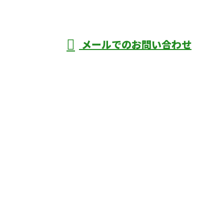
年中無休
メールでのお問い合わせ
庄市などで外構工事なら株式会社ディーエ
スグランドへ
ホーム
業務案内
口コミ
よくあるご質問
施工実績
ブログ
施工の様子
会社概要
サイトマップ