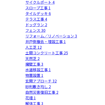
サイクルポート
4
スロープ工事
1
タイルデッキ
6
テラス工事
4
ドッグラン
2
フェンス
30
リフォーム／リノベーション
3
井戸側撤去・埋設工事
1
人工芝
12
土間コンクリート工事
25
天然芝
2
擁壁工事
3
水道移設工事
1
物置設置
1
玄関アプローチ
32
砂利敷き均し
2
自然災害復旧工事
2
花壇
1
解体工事
3