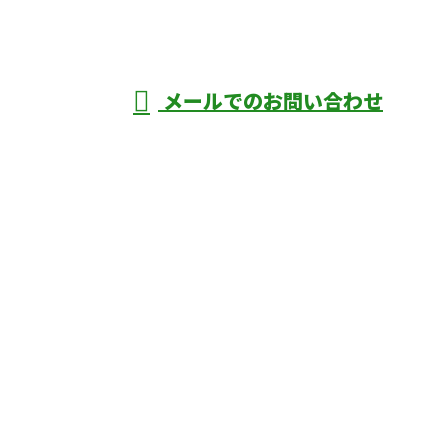
年中無休
メールでのお問い合わせ
庄市などで外構工事なら株式会社ディーエ
スグランドへ
ホーム
業務案内
口コミ
よくあるご質問
施工実績
ブログ
施工の様子
会社概要