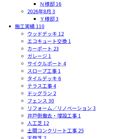
Ｎ様邸
16
2026年8月
3
Ｙ様邸
3
施工実績
110
ウッドデッキ
12
エコキュート交換
1
カーポート
23
ガレージ
1
サイクルポート
4
スロープ工事
1
タイルデッキ
6
テラス工事
4
ドッグラン
2
フェンス
30
リフォーム／リノベーション
3
井戸側撤去・埋設工事
1
人工芝
12
土間コンクリート工事
25
天然芝
2