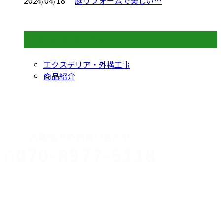
2024/04/18
庭リフォームで美しい…
コラムカテゴリ
エクステリア・外構工事
商品紹介
CONTACT
お電話でのお問い合わせ
070-8977-5118
伊勢崎市や
深谷市・本
年中無休