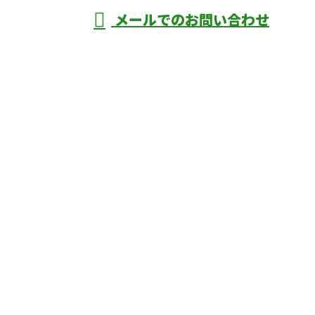
メールでのお問い合わせ
庄市などで外構工事なら株式会社ディーエ
スグランドへ
ホーム
業務案内
口コミ
よくあるご質問
施工実績
ブログ
施工の様子
会社概要
サイトマップ
採用情報
お問い合わせ