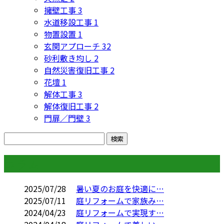
擁壁工事
3
水道移設工事
1
物置設置
1
玄関アプローチ
32
砂利敷き均し
2
自然災害復旧工事
2
花壇
1
解体工事
3
解体復旧工事
2
門扉／門壁
3
コラム
2025/07/28
暑い夏のお庭を快適に…
2025/07/11
庭リフォームで家族み…
2024/04/23
庭リフォームで実現す…