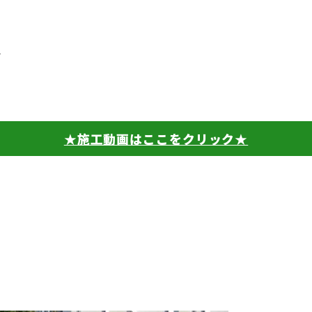
邸
★施工動画はここをクリック★