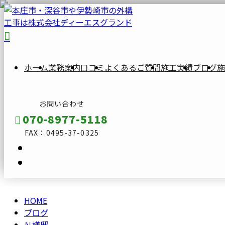
BLOG
ブ
ロ
ホーム
業務案内
口コミ
よくあるご質問
施工実績
ブログ
施
グ
お問い合わせ
070-8977-5118
FAX：0495-37-0325
HOME
メールフォーム
ブログ
Ｎ様邸