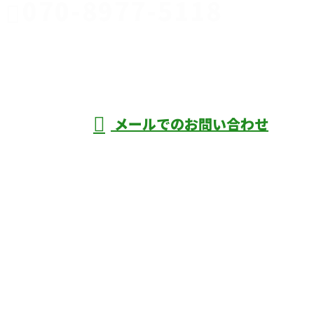
070-8977-5118
伊勢崎市や
深谷市・本
年中無休
メールでのお問い合わせ
庄市などで外構工事なら株式会社ディーエ
スグランドへ
ホーム
業務案内
口コミ
よくあるご質問
施工実績