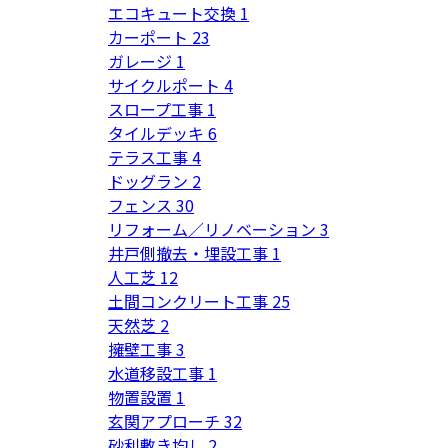
エコキュート交換
1
カーポート
23
ガレージ
1
サイクルポート
4
スロープ工事
1
タイルデッキ
6
テラス工事
4
ドッグラン
2
フェンス
30
リフォーム／リノベーション
3
井戸側撤去・埋設工事
1
人工芝
12
土間コンクリート工事
25
天然芝
2
擁壁工事
3
水道移設工事
1
物置設置
1
玄関アプローチ
32
砂利敷き均し
2