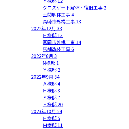
Ｙ様邸
12
クロスゲート解体・復旧工事
2
土間解体工事
4
高崎市外構工事
13
2022年12月
33
Ｈ様邸
13
富岡市外構工事
14
店舗改装工事
6
2022年8月
3
N様邸
1
Ｙ様邸
2
2022年9月
34
Ａ様邸
4
Ｈ様邸
3
Ｓ様邸
7
Ｓ様邸
20
2023年10月
24
Ｈ様邸
5
Ｍ様邸
11