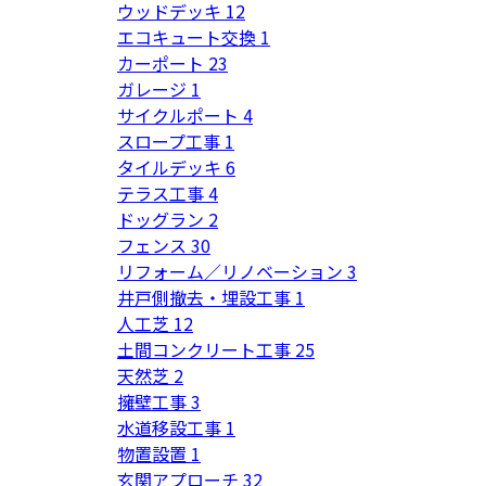
ウッドデッキ
12
エコキュート交換
1
カーポート
23
ガレージ
1
サイクルポート
4
スロープ工事
1
タイルデッキ
6
テラス工事
4
ドッグラン
2
フェンス
30
リフォーム／リノベーション
3
井戸側撤去・埋設工事
1
人工芝
12
土間コンクリート工事
25
天然芝
2
擁壁工事
3
水道移設工事
1
物置設置
1
玄関アプローチ
32