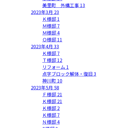
美里町 外構工事
13
2023年3月
23
Ｋ様邸
1
Ｍ様邸
7
Ｍ様邸
4
Ｏ様邸
11
2023年4月
33
Ｋ様邸
7
Ｔ様邸
12
リフォーム
1
点字ブロック解体・復旧
3
神川町
10
2023年5月
58
Ｆ様邸
21
Ｋ様邸
21
Ｋ様邸
2
Ｋ様邸
7
Ｎ様邸
4