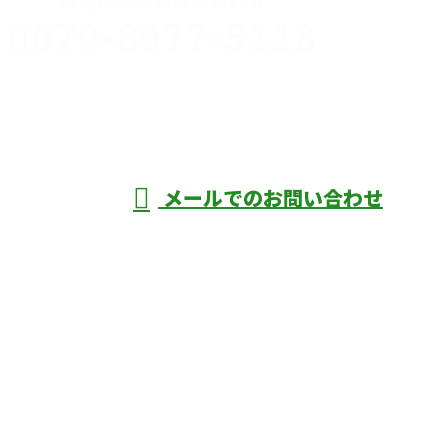
070-8977-5118
伊勢崎市や
深谷市・本
年中無休
メールでのお問い合わせ
庄市などで外構工事なら株式会社ディーエ
スグランドへ
ホーム
業務案内
口コミ
よくあるご質問