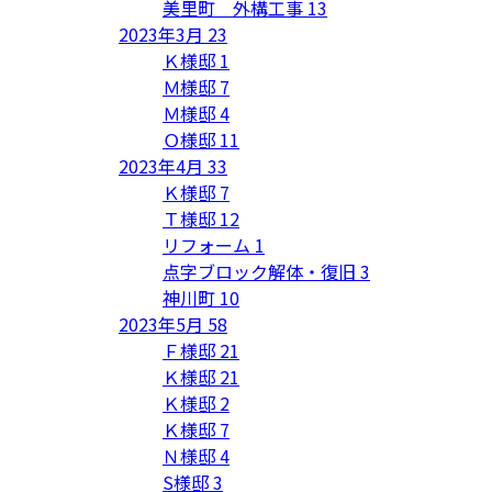
美里町 外構工事
13
2023年3月
23
Ｋ様邸
1
Ｍ様邸
7
Ｍ様邸
4
Ｏ様邸
11
2023年4月
33
Ｋ様邸
7
Ｔ様邸
12
リフォーム
1
点字ブロック解体・復旧
3
神川町
10
2023年5月
58
Ｆ様邸
21
Ｋ様邸
21
Ｋ様邸
2
Ｋ様邸
7
Ｎ様邸
4
S様邸
3