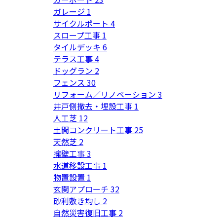
ガレージ
1
サイクルポート
4
スロープ工事
1
タイルデッキ
6
テラス工事
4
ドッグラン
2
フェンス
30
リフォーム／リノベーション
3
井戸側撤去・埋設工事
1
人工芝
12
土間コンクリート工事
25
天然芝
2
擁壁工事
3
水道移設工事
1
物置設置
1
玄関アプローチ
32
砂利敷き均し
2
自然災害復旧工事
2