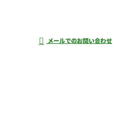
伊勢崎市や
深谷市・本
年中無休
メールでのお問い合わせ
庄市などで外構工事なら株式会社ディーエ
スグランドへ
ホーム
業務案内
口コミ
よくあるご質問
施工実績
ブログ
施工の様子