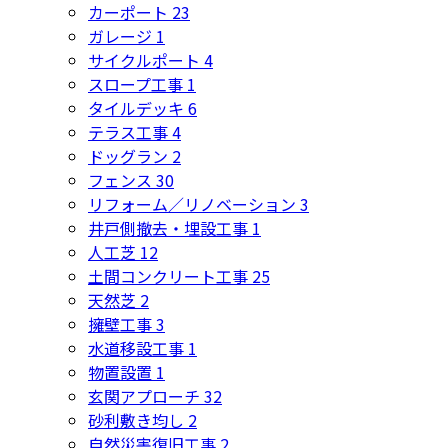
カーポート
23
ガレージ
1
サイクルポート
4
スロープ工事
1
タイルデッキ
6
テラス工事
4
ドッグラン
2
フェンス
30
リフォーム／リノベーション
3
井戸側撤去・埋設工事
1
人工芝
12
土間コンクリート工事
25
天然芝
2
擁壁工事
3
水道移設工事
1
物置設置
1
玄関アプローチ
32
砂利敷き均し
2
自然災害復旧工事
2