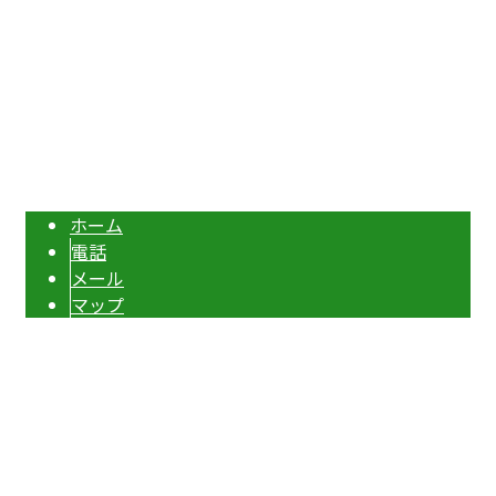
エクステリア・外構工事は埼玉県本庄市の『株式会社ディーエスグラン
ド』へ
Copyright © 伊勢崎市や深谷市・本庄市などで外構工事なら株式会社ディーエスグランド
へ. All rights reserved.
ホーム
電話
メール
マップ