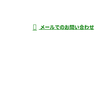
深谷市・本
年中無休
メールでのお問い合わせ
庄市などで外構工事なら株式会社ディーエ
スグランドへ
ホーム
業務案内
口コミ
よくあるご質問
施工実績
ブログ
施工の様子
会社概要