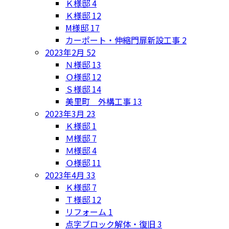
Ｋ様邸
4
Ｋ様邸
12
M様邸
17
カーポート・伸縮門扉新設工事
2
2023年2月
52
Ｎ様邸
13
Ｏ様邸
12
Ｓ様邸
14
美里町 外構工事
13
2023年3月
23
Ｋ様邸
1
Ｍ様邸
7
Ｍ様邸
4
Ｏ様邸
11
2023年4月
33
Ｋ様邸
7
Ｔ様邸
12
リフォーム
1
点字ブロック解体・復旧
3