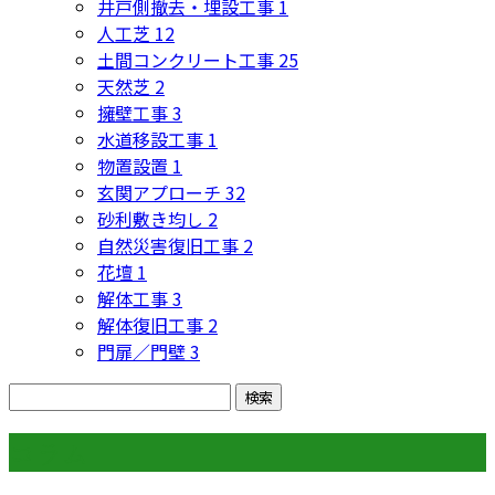
井戸側撤去・埋設工事
1
人工芝
12
土間コンクリート工事
25
天然芝
2
擁壁工事
3
水道移設工事
1
物置設置
1
玄関アプローチ
32
砂利敷き均し
2
自然災害復旧工事
2
花壇
1
解体工事
3
解体復旧工事
2
門扉／門壁
3
コラム