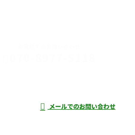
CONTACT
お電話でのお問い合わせ
070-8977-5118
伊勢崎市や
深谷市・本
年中無休
メールでのお問い合わせ
庄市などで外構工事なら株式会社ディーエ