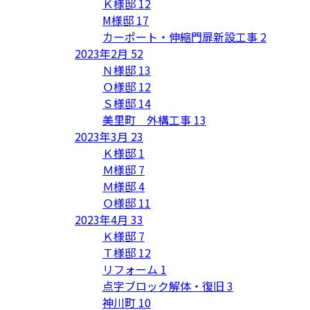
Ｋ様邸
12
M様邸
17
カーポート・伸縮門扉新設工事
2
2023年2月
52
Ｎ様邸
13
Ｏ様邸
12
Ｓ様邸
14
美里町 外構工事
13
2023年3月
23
Ｋ様邸
1
Ｍ様邸
7
Ｍ様邸
4
Ｏ様邸
11
2023年4月
33
Ｋ様邸
7
Ｔ様邸
12
リフォーム
1
点字ブロック解体・復旧
3
神川町
10