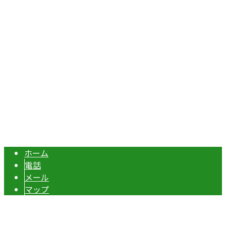
Googleマップで確認する
TEL：070-8977-5118 / FAX：0495-37-0325
エクステリア・外構工事は埼玉県本庄市の『株式会社ディー
Copyright © 伊勢崎市や深谷市・本庄市などで外構工事なら株式会社ディ
ーエスグランドへ. All rights reserved.
ホーム
電話
メール
マップ