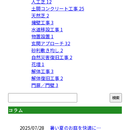
人工芝
12
土間コンクリート工事
25
天然芝
2
擁壁工事
3
水道移設工事
1
物置設置
1
玄関アプローチ
32
砂利敷き均し
2
自然災害復旧工事
2
花壇
1
解体工事
3
解体復旧工事
2
門扉／門壁
3
コラム
2025/07/28
暑い夏のお庭を快適に…