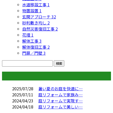
水道移設工事
1
物置設置
1
玄関アプローチ
32
砂利敷き均し
2
自然災害復旧工事
2
花壇
1
解体工事
3
解体復旧工事
2
門扉／門壁
3
コラム
2025/07/28
暑い夏のお庭を快適に…
2025/07/11
庭リフォームで家族み…
2024/04/23
庭リフォームで実現す…
2024/04/18
庭リフォームで美しい…