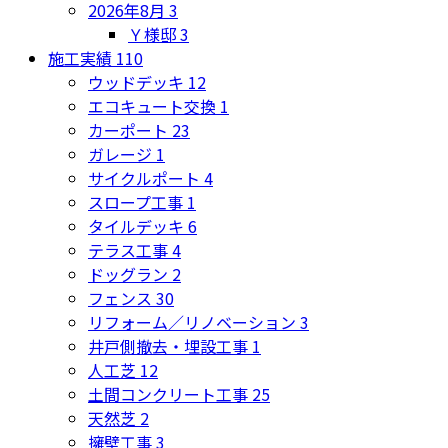
2026年8月
3
Ｙ様邸
3
施工実績
110
ウッドデッキ
12
エコキュート交換
1
カーポート
23
ガレージ
1
サイクルポート
4
スロープ工事
1
タイルデッキ
6
テラス工事
4
ドッグラン
2
フェンス
30
リフォーム／リノベーション
3
井戸側撤去・埋設工事
1
人工芝
12
土間コンクリート工事
25
天然芝
2
擁壁工事
3