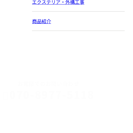
エクステリア・外構工事
商品紹介
CONTACT
お電話でのお問い合わせ
070-8977-5118
伊勢崎市や
深谷市・本
年中無休