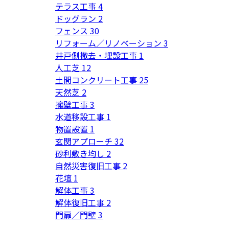
テラス工事
4
ドッグラン
2
フェンス
30
リフォーム／リノベーション
3
井戸側撤去・埋設工事
1
人工芝
12
土間コンクリート工事
25
天然芝
2
擁壁工事
3
水道移設工事
1
物置設置
1
玄関アプローチ
32
砂利敷き均し
2
自然災害復旧工事
2
花壇
1
解体工事
3
解体復旧工事
2
門扉／門壁
3