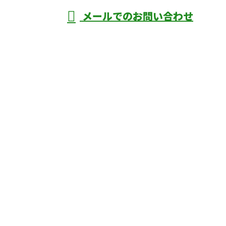
メールでのお問い合わせ
庄市などで外構工事なら株式会社ディーエ
スグランドへ
ホーム
業務案内
口コミ
よくあるご質問
施工実績
ブログ
施工の様子
会社概要
サイトマップ
採用情報
お問い合わせ