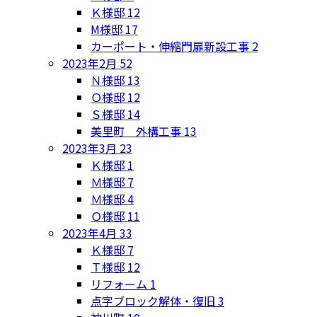
Ｋ様邸
12
M様邸
17
カーポート・伸縮門扉新設工事
2
2023年2月
52
Ｎ様邸
13
Ｏ様邸
12
Ｓ様邸
14
美里町 外構工事
13
2023年3月
23
Ｋ様邸
1
Ｍ様邸
7
Ｍ様邸
4
Ｏ様邸
11
2023年4月
33
Ｋ様邸
7
Ｔ様邸
12
リフォーム
1
点字ブロック解体・復旧
3