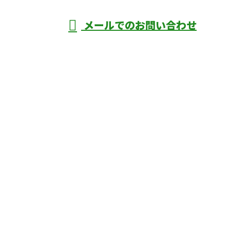
メールでのお問い合わせ
庄市などで外構工事なら株式会社ディーエ
スグランドへ
ホーム
業務案内
口コミ
よくあるご質問
施工実績
ブログ
施工の様子
会社概要
サイトマップ
採用情報