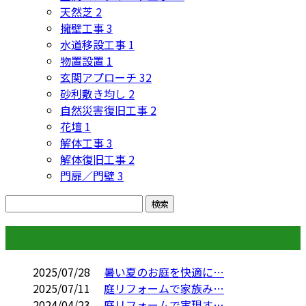
天然芝
2
擁壁工事
3
水道移設工事
1
物置設置
1
玄関アプローチ
32
砂利敷き均し
2
自然災害復旧工事
2
花壇
1
解体工事
3
解体復旧工事
2
門扉／門壁
3
コラム
2025/07/28
暑い夏のお庭を快適に…
2025/07/11
庭リフォームで家族み…
2024/04/23
庭リフォームで実現す…