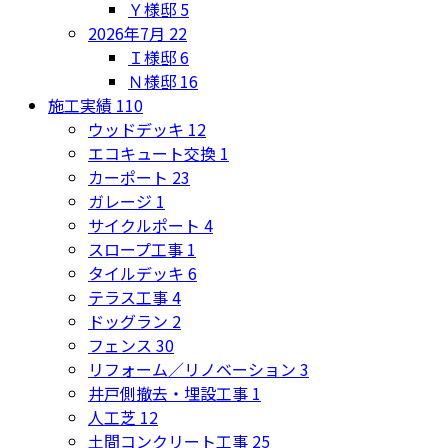
Ｙ様邸
5
2026年7月
22
Ｉ様邸
6
Ｎ様邸
16
施工実績
110
ウッドデッキ
12
エコキュート交換
1
カーポート
23
ガレージ
1
サイクルポート
4
スロープ工事
1
タイルデッキ
6
テラス工事
4
ドッグラン
2
フェンス
30
リフォーム／リノベーション
3
井戸側撤去・埋設工事
1
人工芝
12
土間コンクリート工事
25