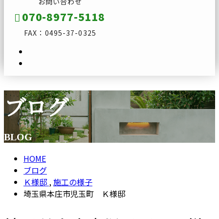
お問い合わせ
070-8977-5118
FAX：0495-37-0325
ブログ
メールフォーム
BLOG
HOME
ブログ
Ｋ様邸
,
施工の様子
埼玉県本庄市児玉町 Ｋ様邸