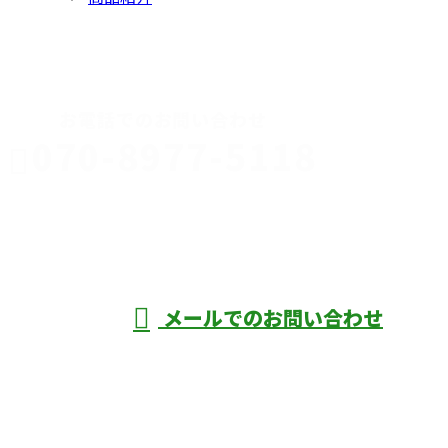
CONTACT
お電話でのお問い合わせ
070-8977-5118
伊勢崎市や
深谷市・本
年中無休
メールでのお問い合わせ
庄市などで外構工事なら株式会社ディーエ
スグランドへ