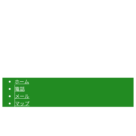
Googleマップで確認する
TEL：070-8977-5118 / FAX：0495-37-0325
エクステリア・外構工事は埼玉県本庄市の『株式会社ディー
Copyright © 伊勢崎市や深谷市・本庄市などで外構工事なら株式会社ディ
ーエスグランドへ. All rights reserved.
ホーム
電話
メール
マップ