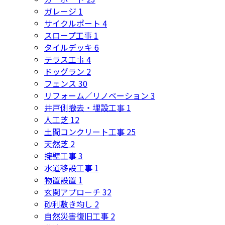
ガレージ
1
サイクルポート
4
スロープ工事
1
タイルデッキ
6
テラス工事
4
ドッグラン
2
フェンス
30
リフォーム／リノベーション
3
井戸側撤去・埋設工事
1
人工芝
12
土間コンクリート工事
25
天然芝
2
擁壁工事
3
水道移設工事
1
物置設置
1
玄関アプローチ
32
砂利敷き均し
2
自然災害復旧工事
2