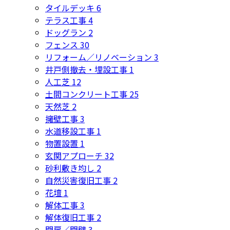
タイルデッキ
6
テラス工事
4
ドッグラン
2
フェンス
30
リフォーム／リノベーション
3
井戸側撤去・埋設工事
1
人工芝
12
土間コンクリート工事
25
天然芝
2
擁壁工事
3
水道移設工事
1
物置設置
1
玄関アプローチ
32
砂利敷き均し
2
自然災害復旧工事
2
花壇
1
解体工事
3
解体復旧工事
2
門扉／門壁
3