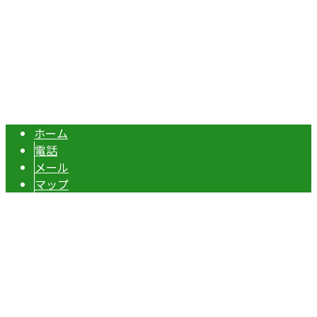
エクステリア・外構工事は埼玉県本庄市の『株式会社ディー
Copyright © 伊勢崎市や深谷市・本庄市などで外構工事なら株式会社ディ
ーエスグランドへ. All rights reserved.
ホーム
電話
メール
マップ