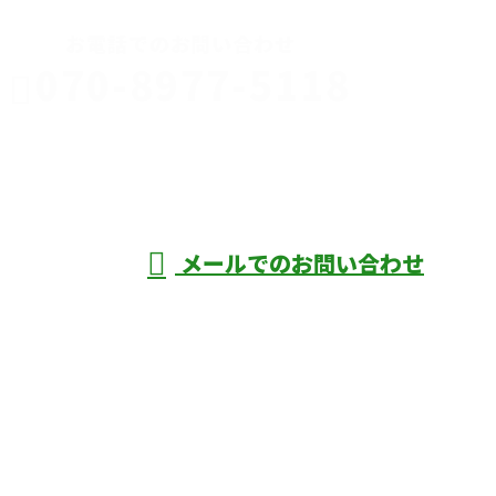
お電話でのお問い合わせ
070-8977-5118
伊勢崎市や
深谷市・本
年中無休
メールでのお問い合わせ
庄市などで外構工事なら株式会社ディーエ
スグランドへ
ホーム
業務案内
口コミ