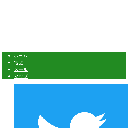
エクステリア・外構工事は埼玉県本庄市の『株式会社ディー
Copyright © 伊勢崎市や深谷市・本庄市などで外構工事なら株式会社ディ
ーエスグランドへ. All rights reserved.
ホーム
電話
メール
マップ