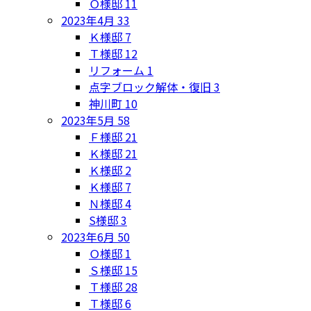
Ｏ様邸
11
2023年4月
33
Ｋ様邸
7
Ｔ様邸
12
リフォーム
1
点字ブロック解体・復旧
3
神川町
10
2023年5月
58
Ｆ様邸
21
Ｋ様邸
21
Ｋ様邸
2
Ｋ様邸
7
Ｎ様邸
4
S様邸
3
2023年6月
50
Ｏ様邸
1
Ｓ様邸
15
Ｔ様邸
28
Ｔ様邸
6