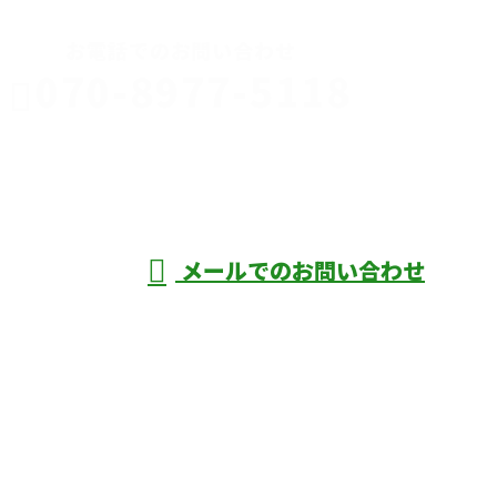
お電話でのお問い合わせ
070-8977-5118
伊勢崎市や
深谷市・本
年中無休
メールでのお問い合わせ
庄市などで外構工事なら株式会社ディーエ
スグランドへ
ホーム
業務案内