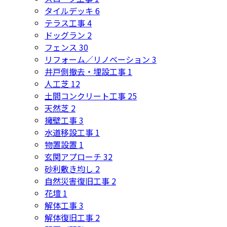
タイルデッキ
6
テラス工事
4
ドッグラン
2
フェンス
30
リフォーム／リノベーション
3
井戸側撤去・埋設工事
1
人工芝
12
土間コンクリート工事
25
天然芝
2
擁壁工事
3
水道移設工事
1
物置設置
1
玄関アプローチ
32
砂利敷き均し
2
自然災害復旧工事
2
花壇
1
解体工事
3
解体復旧工事
2