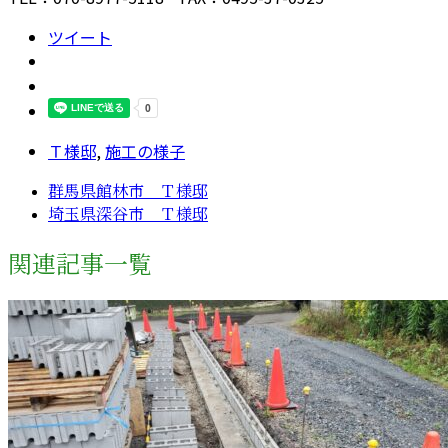
ツイート
Ｔ様邸
,
施工の様子
群馬県館林市 Ｔ様邸
埼玉県深谷市 Ｔ様邸
関連記事一覧