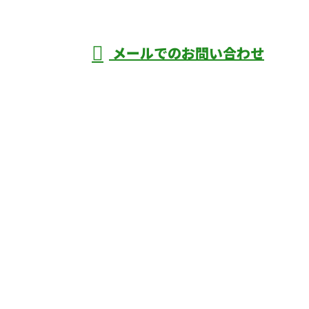
年中無休
メールでのお問い合わせ
庄市などで外構工事なら株式会社ディーエ
スグランドへ
ホーム
業務案内
口コミ
よくあるご質問
施工実績
ブログ
施工の様子
会社概要
サイトマップ