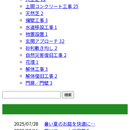
土間コンクリート工事
25
天然芝
2
擁壁工事
3
水道移設工事
1
物置設置
1
玄関アプローチ
32
砂利敷き均し
2
自然災害復旧工事
2
花壇
1
解体工事
3
解体復旧工事
2
門扉／門壁
3
コラム
2025/07/28
暑い夏のお庭を快適に…