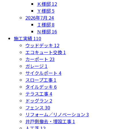
Ｋ様邸
12
Ｙ様邸
5
2026年7月
24
Ｉ様邸
8
Ｎ様邸
16
施工実績
110
ウッドデッキ
12
エコキュート交換
1
カーポート
23
ガレージ
1
サイクルポート
4
スロープ工事
1
タイルデッキ
6
テラス工事
4
ドッグラン
2
フェンス
30
リフォーム／リノベーション
3
井戸側撤去・埋設工事
1
人工芝
12