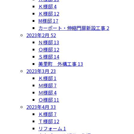
Ｋ様邸
4
Ｋ様邸
12
M様邸
17
カーポート・伸縮門扉新設工事
2
2023年2月
52
Ｎ様邸
13
Ｏ様邸
12
Ｓ様邸
14
美里町 外構工事
13
2023年3月
23
Ｋ様邸
1
Ｍ様邸
7
Ｍ様邸
4
Ｏ様邸
11
2023年4月
33
Ｋ様邸
7
Ｔ様邸
12
リフォーム
1