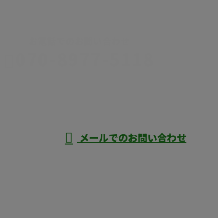
CONTACT
お電話でのお問い合わせ
070-8977-5118
伊勢崎市や
深谷市・本
年中無休
メールでのお問い合わせ
庄市などで外構工事なら株式会社ディーエ
スグランドへ
ホーム