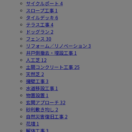
サイクルポート
4
スロープ工事
1
タイルデッキ
6
テラス工事
4
ドッグラン
2
フェンス
30
リフォーム／リノベーション
3
井戸側撤去・埋設工事
1
人工芝
12
土間コンクリート工事
25
天然芝
2
擁壁工事
3
水道移設工事
1
物置設置
1
玄関アプローチ
32
砂利敷き均し
2
自然災害復旧工事
2
花壇
1
解体工事
3