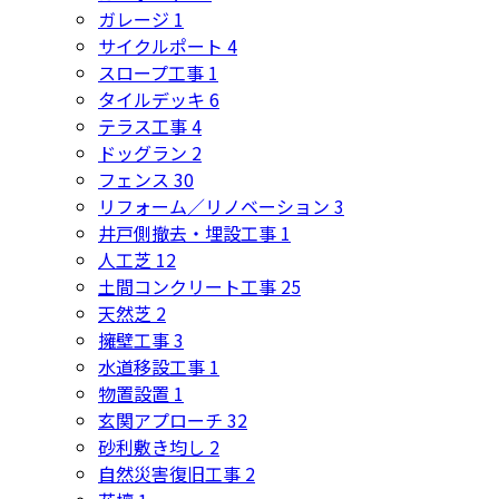
ガレージ
1
サイクルポート
4
スロープ工事
1
タイルデッキ
6
テラス工事
4
ドッグラン
2
フェンス
30
リフォーム／リノベーション
3
井戸側撤去・埋設工事
1
人工芝
12
土間コンクリート工事
25
天然芝
2
擁壁工事
3
水道移設工事
1
物置設置
1
玄関アプローチ
32
砂利敷き均し
2
自然災害復旧工事
2