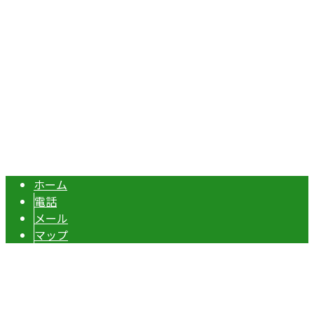
TEL：070-8977-5118 / FAX：0495-37-0325
エクステリア・外構工事は埼玉県本庄市の『株式会社ディー
Copyright © 伊勢崎市や深谷市・本庄市などで外構工事なら株式会社ディ
ーエスグランドへ. All rights reserved.
ホーム
電話
メール
マップ