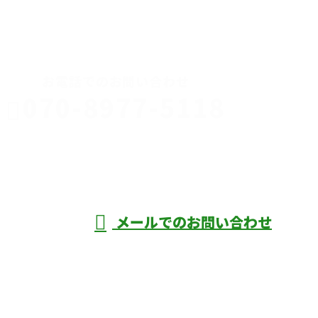
CONTACT
お電話でのお問い合わせ
070-8977-5118
伊勢崎市や
深谷市・本
年中無休
メールでのお問い合わせ
庄市などで外構工事なら株式会社ディーエ
スグランドへ